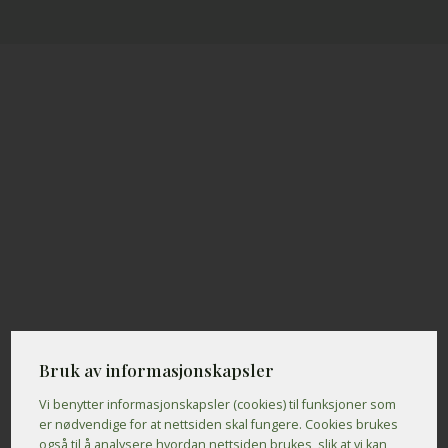
Bruk av informasjonskapsler
Vi benytter informasjons­kapsler (cookies) til funksjoner som
er nødvendige for at nettsiden skal fungere. Cookies brukes
også til å analysere hvordan nettsiden brukes, slik at vi kan