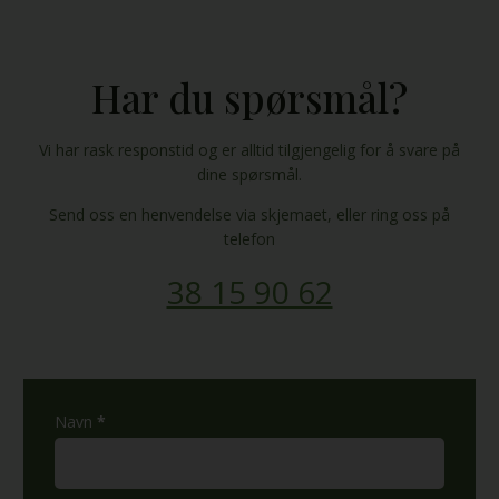
Har du spørsmål?
​Vi har rask responstid og er alltid ​tilgjengelig for å svare på
dine spørsmål.
Send oss en henvendelse via skjemaet, eller ring oss på
telefon
38 15 90 62
kontaktskjema
Navn
*