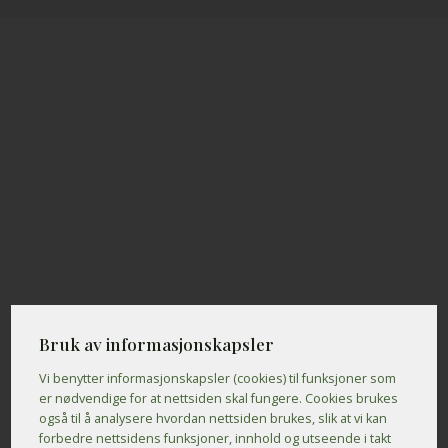
Bruk av informasjonskapsler
Vi benytter informasjons­kapsler (cookies) til funksjoner som
er nødvendige for at nettsiden skal fungere. Cookies brukes
også til å analysere hvordan nettsiden brukes, slik at vi kan
forbedre nettsidens funksjoner, innhold og utseende i takt