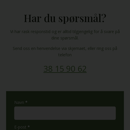
Har du spørsmål?
​Vi har rask responstid og er alltid ​tilgjengelig for å svare på
dine spørsmål.
Send oss en henvendelse via skjemaet, eller ring oss på
telefon
38 15 90 62
kontaktskjema
Navn
*
E-post
*