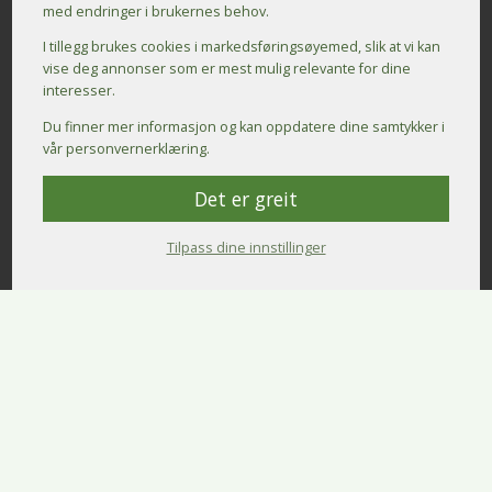
med endringer i brukernes behov.
I tillegg brukes cookies i markedsførings­øyemed, slik at vi kan
vise deg annonser som er mest mulig relevante for dine
interesser.
Du finner mer informasjon og kan oppdatere dine samtykker i
vår personvernerklæring.
Det er greit
Tilpass dine innstillinger
Kontakt oss