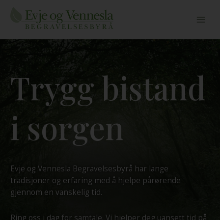
Skip
to
content
Trygg bistand
i sorgen
Evje og Vennesla Begravelsesbyrå har lange
tradisjoner og erfaring med å hjelpe pårørende
gjennom en vanskelig tid.
Ring oss i dag for samtale. Vi hjelper deg uansett tid på